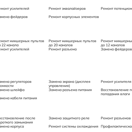
емонт усилителей
Ремонт эквалайзеров
Ремонт потенцио
амена фейдеров
Ремонт корпусных элементов
емонт микшерных пультов
Ремонт микшерных пультов
Ремонт микшерны
а 22 канала
до 20 каналов
до 12 каналов
емонт усилителей
Ремонт разъема
Замена фейдеров
амена регуляторов
Замена экрана (дисплея
Ремонт усилителя
ромкости
управления)
амена шлейфа
Замена разъема питания
Восстановление п
попадания влаги
амена кабеля питания
осстановление после
Замена защитного реле
Ремонт разъемов
ороткого замыкания
амена корпуса
Ремонт системы охлаждения
Профилактическа