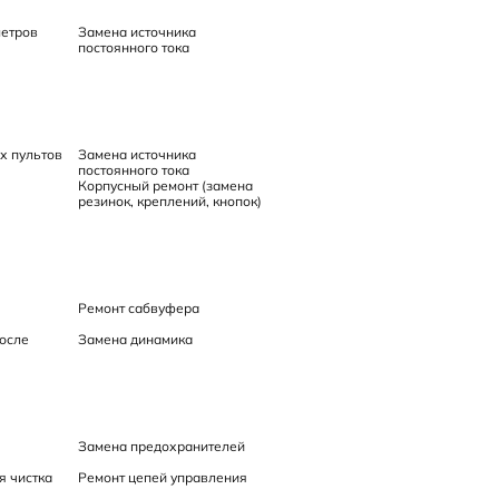
метров
Замена источника
постоянного тока
х пультов
Замена источника
постоянного тока
Корпусный ремонт (замена
резинок, креплений, кнопок)
Ремонт сабвуфера
осле
Замена динамика
Замена предохранителей
я чистка
Ремонт цепей управления