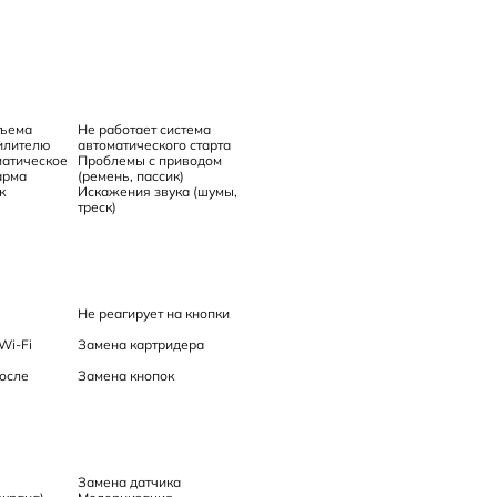
зъема
Не работает система
илителю
автоматического старта
матическое
Проблемы с приводом
арма
(ремень, пассик)
к
Искажения звука (шумы,
треск)
Не реагирует на кнопки
Wi-Fi
Замена картридера
осле
Замена кнопок
Замена датчика