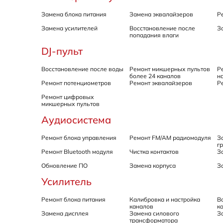
Замена блока питания
Замена эквалайзеров
Р
Замена усилителей
Восстановление после
З
попадания влаги
DJ-пульт
Восстановление после воды
Ремонт микшерных пультов
Р
более 24 каналов
н
Ремонт потенциометров
Ремонт эквалайзеров
Р
Ремонт цифровых
микшерных пультов
Аудиосистема
Ремонт блока управления
Ремонт FM/AM радиомодуля
З
г
Ремонт Bluetooth модуля
Чистка контактов
З
Обновление ПО
Замена корпуса
З
Усилитель
Ремонт блока питания
Калибровка и настройка
В
каналов
к
Замена дисплея
Замена силового
З
трансформатора