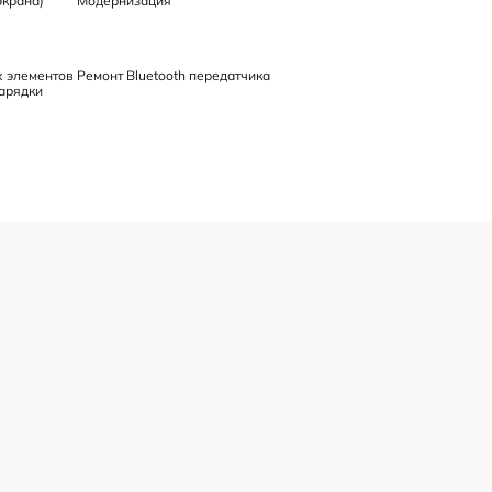
экрана)
Модернизация
х элементов
Ремонт Bluetooth передатчика
арядки