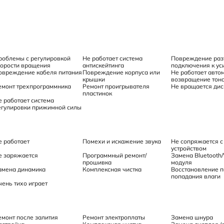
роблемы с регулировкой
Не работает система
Повреждение ра
корости вращения
антискейтинга
подключения к ус
овреждение кабеля питания
Повреждение корпуса или
Не работает авто
крышки
возвращение тон
емонт трехпрограммника
Ремонт проигрывателя
Не вращается дис
пластинок
е работает система
егулировки прижимной силы
е работает
Помехи и искажение звука
Не сопряжается с
устройством
е заряжается
Программный ремонт/
Замена Bluetooth/
прошивка
модуля
амена динамика
Комплексная чистка
Восстановление п
попадания влаги
чень тихо играет
емонт после залития
Ремонт электроплаты
Замена шнура