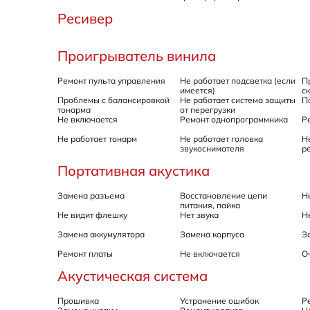
Ресивер
Проигрыватель винила
Ремонт пульта управления
Не работает подсветка (если
П
имеется)
с
Проблемы с балансировкой
Не работает система защиты
П
тонарма
от перегрузки
Не включается
Ремонт однопрограммника
Р
Не работает тонарм
Не работает головка
Н
звукоснимателя
р
Портативная акустика
Замена разъема
Восстановление цепи
Н
питания, пайка
Не видит флешку
Нет звука
Н
Замена аккумулятора
Замена корпуса
З
Ремонт платы
Не включается
О
Акустическая система
Прошивка
Устранение ошибок
Р