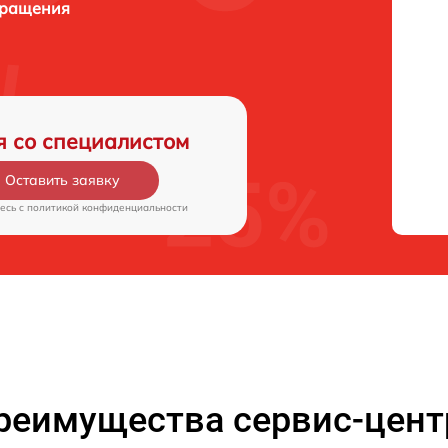
бращения
я со специалистом
Оставить заявку
есь c
политикой конфиденциальности
реимущества сервис-цент