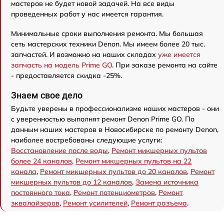
мастеров не будет новой задачей. На все виды
проведенных работ у нас имеется гарантия.
Минимальные сроки выполнения ремонта. Мы большая
сеть мастерских техники Denon. Мы имеем более 20 тыс.
запчастей. И возможно на наших складах
уже имеется
запчасть на модель Prime GO
. При заказе ремонта на сайте
- предоставляется скидка -25%.
Знаем свое дело
Будьте уверены в профессионализме наших мастеров - они
с уверенностью выполнят ремонт Denon Prime GO. По
данным наших мастеров в Новосибирске по ремонту Denon,
наиболее востребованы следующие услуги:
Восстановление после воды
,
Ремонт микшерных пультов
более 24 каналов
,
Ремонт микшерных пультов на 22
канала
,
Ремонт микшерных пультов до 20 каналов
,
Ремонт
микшерных пультов до 12 каналов
,
Замена источника
постоянного тока
,
Ремонт потенциометров
,
Ремонт
эквалайзеров
,
Ремонт усилителей
,
Ремонт разъема
.