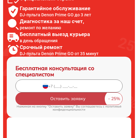
Гарантийное обслуживание
DJ-пульта Denon Prime GO до 3 лет
Диагностика за наш счет,
ремонт по желанию
Бесплатный выезд курьера
в день обращения
Срочный ремонт
DJ-пульта Denon Prime GO от 35 минут
Бесплатная консультация со
специалистом
Оставить заявку
Нажимая на кнопку "Оставить заявку" Вы соглашаетесь c
политикой
конфиденциальности