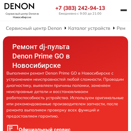
+7 (383) 242-94-13
Ежедневно с 9:00 до 21:00
Сервисный центр Denon
в
Новосибирске
Сервисный центр Denon
Каталог устройств
Ремон
Ремонт dj-пульта
Denon Prime GO в
Новосибирске
Выполняем ремонт Denon Prime GO в Новосибирске с
устранением неисправностей любой сложности. Проводим
диагностику, выявляем причины поломки, заменяем
неисправные детали и восстанавливаем
работоспособность устройства. Используем оригинальные
или рекомендованные производителем запчасти, после
ремонта выполняем проверку всех функций и
предоставляем гарантию.
Официальный сервис