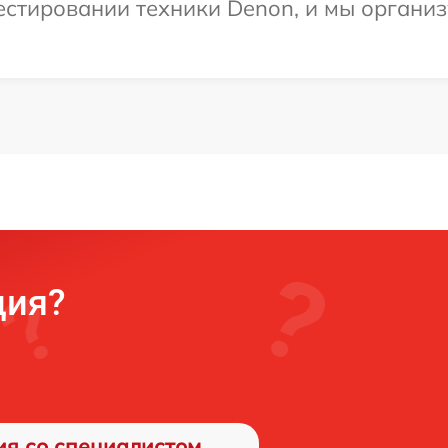
стировании техники Denon, и мы организ
ция?
ия со специалистом